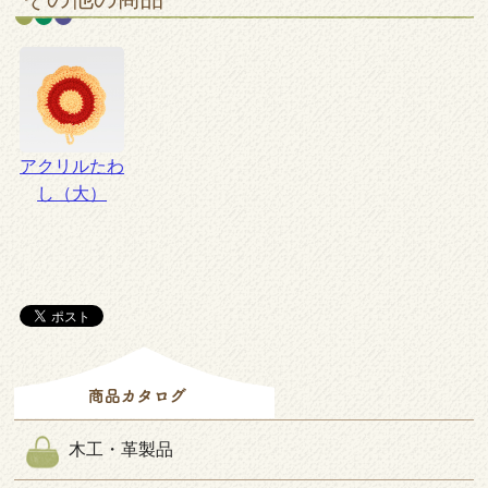
アクリルたわ
し（大）
木工・革製品