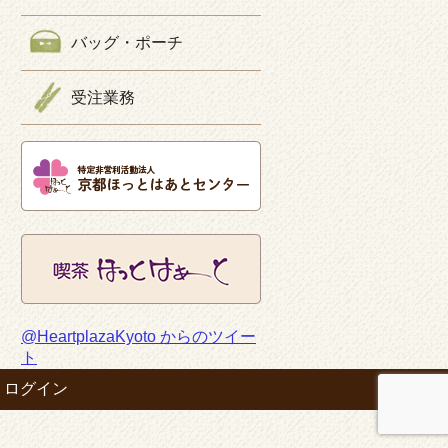
バッグ・ポーチ
受注業務
@HeartplazaKyoto からのツイー
ト
ログイン