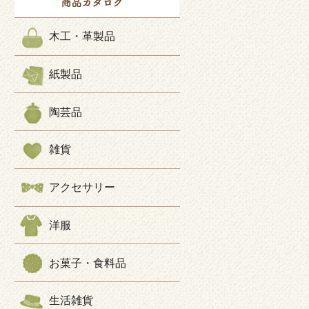
木工・革製品
紙製品
陶芸品
雑貨
アクセサリー
洋服
お菓子・食料品
生活雑貨