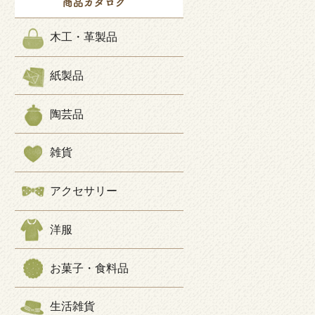
木工・革製品
紙製品
陶芸品
雑貨
アクセサリー
洋服
お菓子・食料品
生活雑貨