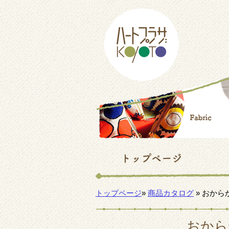
トップページ
»
商品カタログ
» おか
おから