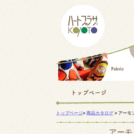
トップページ
»
商品カタログ
» アー
アーモ