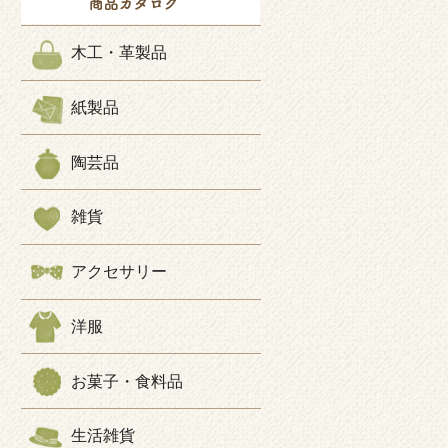
木工・革製品
紙製品
陶芸品
雑貨
アクセサリー
洋服
お菓子・食料品
生活雑貨