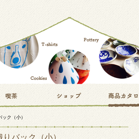
バック（小）
織りバック（小）