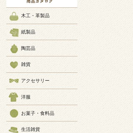
木工・革製品
紙製品
陶芸品
雑貨
アクセサリー
洋服
お菓子・食料品
生活雑貨