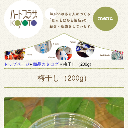
トップページ
»
商品カタログ
» 梅干し（200g）
梅干し（200g）