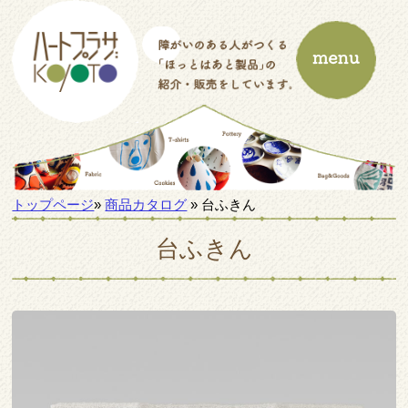
トップページ
»
商品カタログ
» 台ふきん
台ふきん