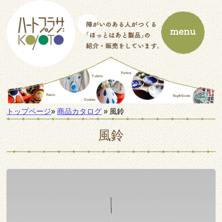
トップページ
»
商品カタログ
» 風鈴
風鈴