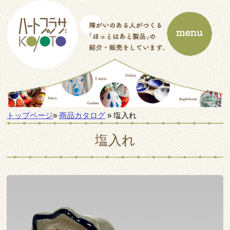
トップページ
»
商品カタログ
» 塩入れ
塩入れ