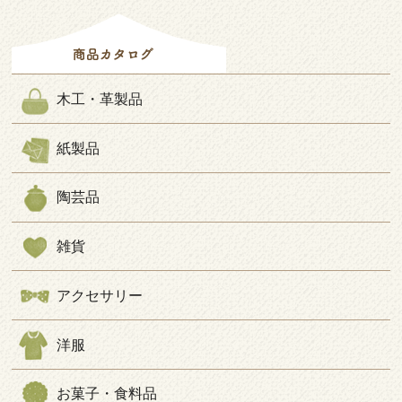
木工・革製品
紙製品
陶芸品
雑貨
アクセサリー
洋服
お菓子・食料品