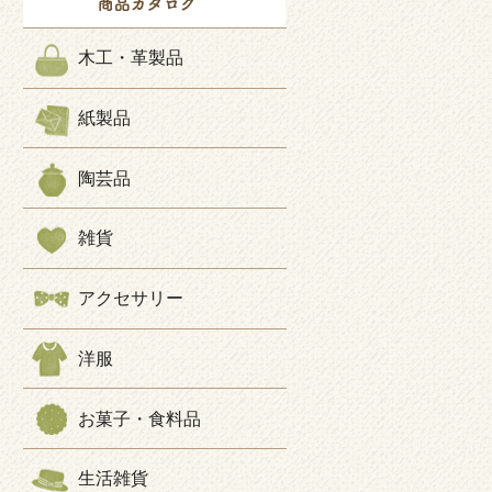
木工・革製品
紙製品
陶芸品
雑貨
アクセサリー
洋服
お菓子・食料品
生活雑貨