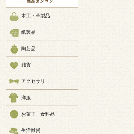
木工・革製品
紙製品
陶芸品
雑貨
アクセサリー
洋服
お菓子・食料品
生活雑貨