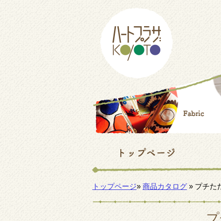
トップページ
»
商品カタログ
» プチた
プ