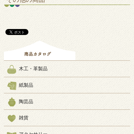
木工・革製品
紙製品
陶芸品
雑貨