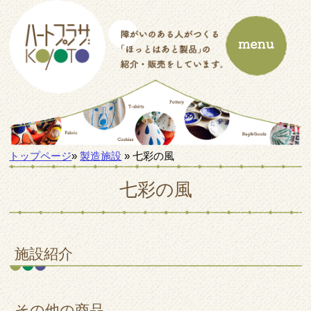
トップページ
»
製造施設
» 七彩の風
七彩の風
施設紹介
その他の商品