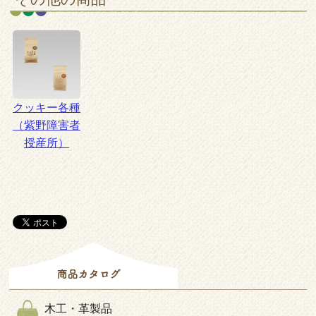
クッキー各種
（紫野障害者
授産所）
木工・革製品