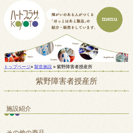
トップページ
»
製造施設
» 紫野障害者授産所
紫野障害者授産所
施設紹介
その他の商品